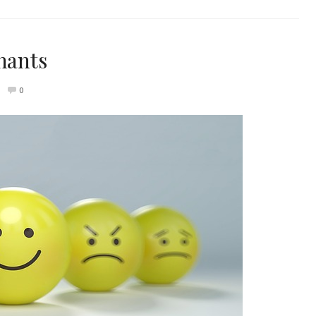
nants
0