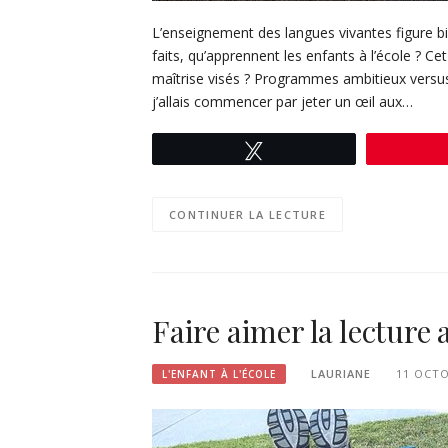
L’enseignement des langues vivantes figure b
faits, qu’apprennent les enfants à l’école ? Ce
maîtrise visés ? Programmes ambitieux versus p
j’allais commencer par jeter un œil aux…
Tweetez
CONTINUER LA LECTURE
Faire aimer la lecture
LAURIANE
11 OCTO
L'ENFANT À L'ÉCOLE