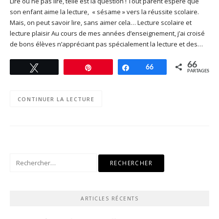
Lire ou ne pas lire, telle est la question ! Tout parent espère que
son enfant aime la lecture, « sésame » vers la réussite scolaire.
Mais, on peut savoir lire, sans aimer cela… Lecture scolaire et
lecture plaisir Au cours de mes années d’enseignement, j’ai croisé
de bons élèves n’appréciant pas spécialement la lecture et des…
66
Tweetez
Enregistrer
Partagez
66
PARTAGES
CONTINUER LA LECTURE
Rechercher :
ARTICLES RÉCENTS