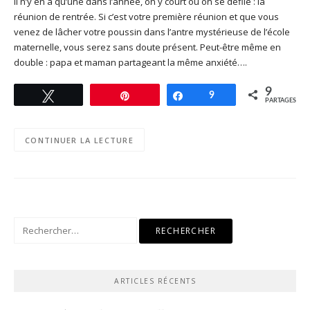
Il n’y en a qu’une dans l’année, on y court ou on se défile : la
réunion de rentrée. Si c’est votre première réunion et que vous
venez de lâcher votre poussin dans l’antre mystérieuse de l’école
maternelle, vous serez sans doute présent. Peut-être même en
double : papa et maman partageant la même anxiété….
9
Tweetez
Enregistrer
Partagez
9
PARTAGES
CONTINUER LA LECTURE
Rechercher :
ARTICLES RÉCENTS